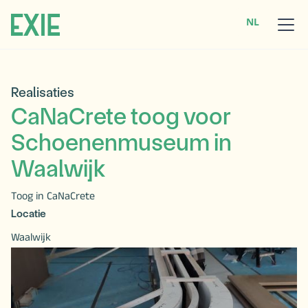
NL
Realisaties
CaNaCrete toog voor
Schoenenmuseum in
Waalwijk
Toog in CaNaCrete
Locatie
Waalwijk