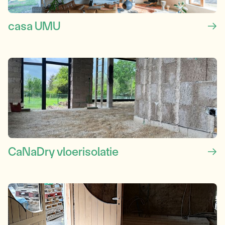
casa UMU
CaNaDry vloerisolatie